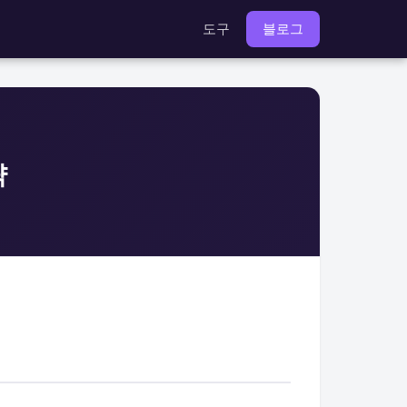
도구
블로그
략